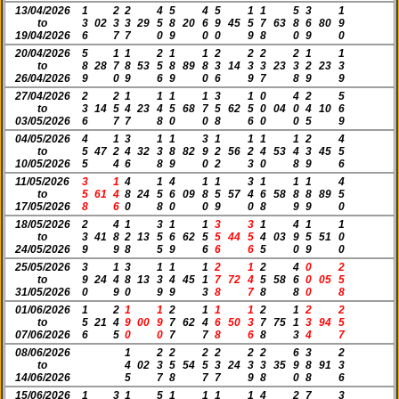
13/04/2026
1
2
2
4
5
4
5
1
1
5
3
1
to
3
02
3
3
29
5
8
20
6
9
45
5
7
63
8
6
80
9
19/04/2026
6
7
7
0
9
0
0
9
8
0
9
0
20/04/2026
5
1
1
2
1
1
2
2
2
2
1
1
to
8
28
7
8
53
5
8
89
8
3
14
3
3
23
3
2
23
3
26/04/2026
9
0
9
6
9
0
6
9
7
8
9
9
27/04/2026
2
2
1
1
1
1
3
1
0
4
2
5
to
3
14
5
4
23
4
5
68
7
5
62
5
0
04
0
4
10
6
03/05/2026
6
7
7
8
0
0
8
6
0
0
5
9
04/05/2026
4
1
3
1
1
3
1
1
1
1
2
4
to
5
47
2
4
32
3
8
82
9
2
56
2
4
53
4
3
45
5
10/05/2026
5
4
6
8
9
0
2
3
0
8
9
6
11/05/2026
3
1
4
1
4
1
1
3
1
1
1
4
to
5
61
4
8
24
5
6
09
8
5
57
4
6
58
8
8
89
5
17/05/2026
8
6
0
8
0
0
9
0
8
9
9
0
18/05/2026
2
4
1
3
1
1
3
3
1
4
1
1
to
3
41
8
2
13
5
6
62
5
5
44
5
4
03
9
5
51
0
24/05/2026
9
9
8
5
9
6
6
6
5
0
9
0
25/05/2026
3
1
3
1
1
1
2
1
2
4
0
2
to
9
24
4
8
13
3
4
45
1
7
72
4
5
58
6
0
05
5
31/05/2026
0
9
0
9
9
3
8
7
8
8
0
8
01/06/2026
1
2
1
1
2
1
1
1
2
1
2
2
to
5
21
4
9
00
9
7
62
4
6
50
3
7
75
1
3
94
5
07/06/2026
6
5
0
0
7
7
8
6
8
3
4
7
08/06/2026
1
2
2
2
2
2
2
6
3
2
to
4
02
3
5
54
5
3
24
3
3
35
9
8
91
3
14/06/2026
5
7
8
7
7
9
8
0
8
6
15/06/2026
1
3
1
5
1
1
1
1
4
2
7
3