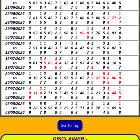
to
5
67
6
3
82
7
3
02
4
7
86
6
5
64
6
8
46
5
21/06/2026
0
8
4
0
6
7
0
9
7
6
9
8
22/06/2026
3
1
4
1
4
4
4
4
3
4
1
1
to
7
81
5
5
46
7
7
09
7
5
80
6
5
68
5
2
77
2
28/06/2026
8
5
5
8
9
8
9
0
8
9
4
4
29/06/2026
2
1
4
1
4
5
2
1
4
4
1
2
to
8
93
4
5
63
2
6
98
6
3
99
8
5
78
5
8
91
4
05/07/2026
9
8
7
0
9
7
4
0
8
9
0
5
06/07/2026
4
1
1
2
1
1
1
4
4
2
3
1
to
7
91
4
4
48
3
5
36
6
4
47
6
8
15
5
8
02
3
12/07/2026
8
6
9
3
7
9
9
7
9
8
9
8
13/07/2026
2
3
4
3
3
1
4
2
2
5
1
5
to
8
01
8
5
83
4
4
32
4
7
93
4
8
92
8
4
18
6
19/07/2026
0
0
9
6
6
7
8
7
9
9
6
7
20/07/2026
1
1
2
5
2
3
1
5
3
5
3
3
to
4
10
2
5
43
8
7
95
5
6
62
7
9
22
8
8
00
8
26/07/2026
6
7
7
0
0
7
9
0
0
9
9
9
27/07/2026
4
3
1
2
2
4
2
1
5
2
1
1
to
8
11
4
7
71
9
5
45
5
3
48
1
8
23
3
4
44
5
02/08/2026
9
4
9
0
7
6
9
6
9
8
9
8
03/08/2026
5
5
5
1
3
1
4
1
4
1
8
1
to
8
28
6
6
96
6
9
29
2
5
71
4
6
76
1
9
65
6
09/08/2026
9
7
8
9
0
6
8
6
7
4
9
8
DISCLAIMER:-