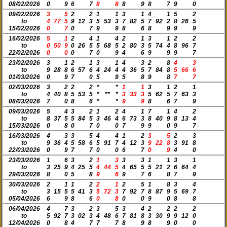
08/02/2026
0
9
6
7
8
8
8
9
8
7
9
0
09/02/2026
3
5
2
2
1
1
3
1
4
1
5
2
to
4
77
5
9
12
3
5
53
3
7
82
5
7
92
2
8
26
5
15/02/2026
0
7
0
7
9
9
8
6
8
9
9
9
16/02/2026
5
1
2
4
1
4
2
1
3
1
2
2
to
0
50
9
0
26
5
5
68
5
2
80
3
5
74
4
8
96
7
22/02/2026
0
0
0
7
0
9
4
6
9
9
9
7
23/02/2026
3
1
2
1
3
1
4
3
2
8
4
3
to
9
28
8
6
57
6
4
24
4
4
36
5
7
84
8
5
66
6
01/03/2026
0
9
7
0
5
9
5
8
9
8
7
7
02/03/2026
3
2
2
2
*
*
1
1
3
1
2
1
to
4
40
8
5
53
5
*
**
*
3
33
3
5
62
5
7
63
3
08/03/2026
7
0
8
6
*
*
9
9
8
6
7
9
09/03/2026
5
4
3
2
1
2
4
1
7
1
4
2
to
8
37
5
5
84
5
3
46
4
6
73
3
8
40
9
8
13
4
15/03/2026
0
8
0
7
0
0
7
9
9
0
9
7
16/03/2026
4
3
3
5
4
4
1
2
3
5
2
3
to
9
36
4
5
58
6
5
91
7
4
12
3
9
22
8
3
91
8
22/03/2026
0
9
7
7
0
0
6
7
0
9
4
0
23/03/2026
1
6
3
2
1
3
3
3
1
1
3
1
to
3
25
9
4
25
5
4
44
5
4
65
5
5
21
2
6
64
4
29/03/2026
8
0
5
8
9
6
9
7
6
8
7
9
30/03/2026
2
1
1
2
2
1
2
5
1
8
3
4
to
3
15
5
5
41
3
5
72
3
7
92
7
8
87
9
5
69
7
05/04/2026
6
9
8
6
0
8
0
0
9
0
8
8
06/04/2026
4
7
3
2
3
5
3
4
2
2
2
2
to
5
92
7
3
02
3
4
48
6
7
81
8
3
30
9
9
12
0
12/04/2026
0
8
4
7
7
7
8
9
8
9
0
0