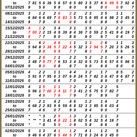
to
7
81
5
6
36
5
6
57
6
5
80
3
5
37
6
6
99
5
7
92
4
07/12/2025
9
5
6
9
8
8
0
6
6
0
8
0
0
7
08/12/2025
3
1
2
2
6
2
2
2
3
3
5
1
1
7
to
6
84
6
6
69
7
6
83
3
5
73
5
6
95
4
6
98
2
3
45
8
14/12/2025
9
7
8
0
6
8
0
6
0
8
8
5
0
0
15/12/2025
4
1
2
3
4
3
1
1
5
1
2
2
3
2
to
7
00
2
2
15
4
9
39
8
4
36
7
0
59
2
5
41
9
4
19
7
21/12/2025
9
7
7
8
0
8
8
8
0
6
7
0
4
0
22/12/2025
1
6
2
4
6
1
1
1
3
2
6
1
1
3
to
5
64
8
3
38
5
7
22
4
5
32
3
3
94
5
7
20
3
5
26
5
28/12/2025
0
0
8
9
9
7
7
8
3
7
9
6
6
8
29/12/2025
2
2
8
2
1
2
2
5
2
2
1
3
4
3
to
3
48
7
9
77
7
6
53
3
4
32
8
5
73
5
6
57
6
5
98
5
04/01/2026
9
9
0
8
8
8
7
9
0
6
8
8
0
0
05/01/2026
4
2
2
1
1
4
4
3
2
1
7
8
5
2
to
5
91
9
7
95
6
3
07
6
8
24
5
7
82
3
8
47
9
6
87
7
11/01/2026
0
0
0
8
6
7
0
9
9
8
9
0
7
8
12/01/2026
4
1
5
1
1
7
2
2
2
2
2
5
to
5
96
1
7
00
2
4
11
7
3
41
2
5
75
5
7
82
7
18/01/2026
0
4
8
7
6
7
9
7
0
8
9
0
19/01/2026
3
2
1
4
2
4
6
1
2
1
4
2
to
6
68
2
2
93
9
6
59
6
8
32
3
3
95
5
6
03
4
25/01/2026
7
4
6
0
7
9
9
8
4
9
0
7
26/01/2026
*
*
3
2
5
1
3
2
1
1
1
3
to
*
**
*
3
41
4
8
22
1
8
02
5
4
32
5
4
18
7
01/02/2026
*
*
8
5
9
0
9
5
8
6
6
8
02/02/2026
5
1
3
4
1
1
2
4
1
1
2
5
to
9
46
6
4
37
6
5
44
5
7
71
8
3
24
6
3
45
0