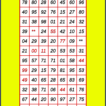
78
80
28
60
45
60
96
40
95
92
76
15
27
80
31
38
98
01
21
24
32
39
**
24
55
42
10
15
04
29
39
20
77
09
**
21
00
11
20
53
53
31
95
57
71
71
01
58
44
99
29
15
79
81
95
53
49
40
65
28
65
83
69
32
38
71
06
44
61
76
67
44
20
90
97
27
75