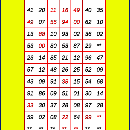
41
20
11
16
49
40
35
49
07
55
94
00
62
10
13
88
10
93
02
36
02
53
00
80
53
87
29
**
23
14
85
21
12
96
47
57
12
48
26
25
52
09
43
09
91
38
15
54
68
91
86
09
51
01
30
14
33
30
37
28
08
97
28
59
02
08
22
64
99
**
**
**
**
**
**
**
**