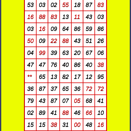
53
03
02
55
18
87
83
16
88
83
13
11
43
03
03
16
09
64
86
59
86
50
09
22
88
43
51
26
04
99
39
63
20
67
06
47
47
76
40
86
40
38
**
65
13
82
17
12
95
36
87
37
65
36
72
72
79
43
87
07
05
68
41
02
89
41
88
46
66
10
15
15
38
31
00
48
16