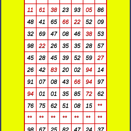
11
61
38
23
93
05
86
48
41
65
66
22
52
09
32
69
47
08
46
38
53
98
22
26
35
35
28
57
45
28
45
39
52
59
27
26
42
83
20
02
94
14
91
07
08
43
66
94
97
94
01
01
35
85
72
62
76
75
62
51
08
15
**
**
**
**
**
**
**
**
98
67
25
82
47
24
37