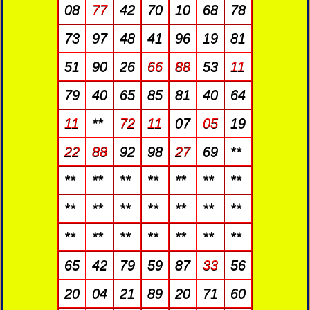
08
77
42
70
10
68
78
73
97
48
41
96
19
81
51
90
26
66
88
53
11
79
40
65
85
81
40
64
11
**
72
11
07
05
19
22
88
92
98
27
69
**
**
**
**
**
**
**
**
**
**
**
**
**
**
**
**
**
**
**
**
**
**
65
42
79
59
87
33
56
20
04
21
89
20
71
60