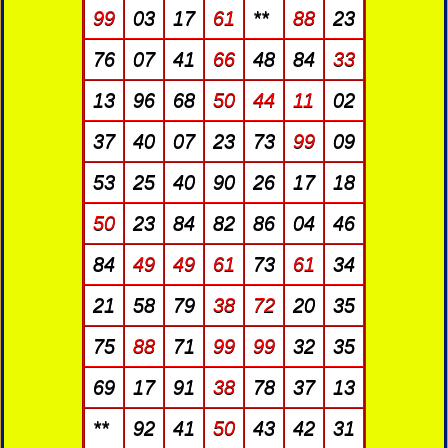
99
03
17
61
**
88
23
76
07
41
66
48
84
33
13
96
68
50
44
11
02
37
40
07
23
73
99
09
53
25
40
90
26
17
18
50
23
84
82
86
04
46
84
49
49
61
73
61
34
21
58
79
38
72
20
35
75
88
71
99
99
32
35
69
17
91
38
78
37
13
**
92
41
50
43
42
31